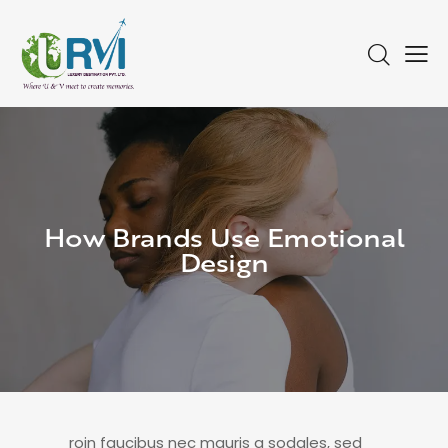
How Brands Use Emotional
Design
roin faucibus nec mauris a sodales, sed